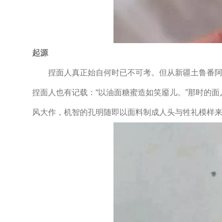
起源
捏面人真正始自何时已不可考。但从新疆土鲁番阿斯
捏面人也有记载：“以油面糖蜜造如笑靥儿。”那时的
风大作，机智的孔明随即以面料制成人头与牲礼模样