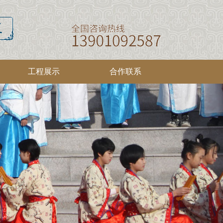
工程展示
合作联系
馆设计
法人介绍
圣贤文化
校园设计
新闻报道
家道文化
家庭设计
领导团队
展馆施工
农村设计
仿真蜡像
社区设计
校园施工
家庭施工