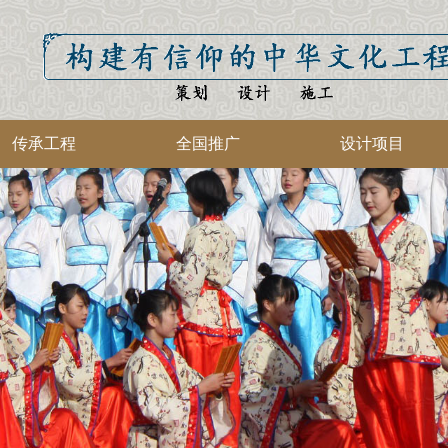
传承工程
全国推广
设计项目
集团介绍
中华草本
智库简介
中华礼仪
民族品牌
立志梦想
经典文化
家校战略
健康工程
展馆文化
展