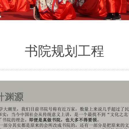
书院规划工程