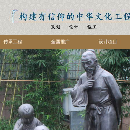
传承工程
全国推广
设计项目
集团介绍
中华草本
智库简介
中华礼仪
民族品牌
立志梦想
经典文化
家校战略
健康工程
展馆文化
展