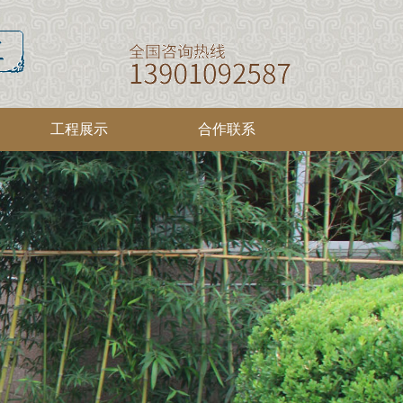
工程展示
合作联系
馆设计
法人介绍
圣贤文化
校园设计
新闻报道
家道文化
家庭设计
领导团队
展馆施工
农村设计
仿真蜡像
社区设计
校园施工
家庭施工