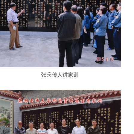
张氏传人讲家训