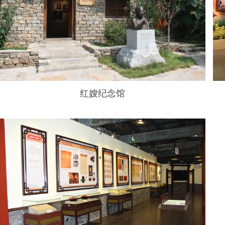
红嫂纪念馆